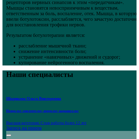
рецепторов нервных синапсов к этим «передатчикам».
Мышцы становятся невосприимчивым к веществам,
ответственным за боль, воспаление, отек. Мышца, в которую
ввели ботулотоксин, расслабляется, чего зачастую достаточно
для восстановления трофики нервов.
Результатом ботулотерапии является:
расслабление мышечной ткани;
снижение интенсивности боли;
устранение «навязчивых» движений и судорог;
купирование нейрогенного воспаления.
Наши специалисты
Шарикова Ольга Викторовна
Невролог-эпилептолог, невролог-паркинсолог
Высшая категория. Стаж работы более 12 лет
Запись на прием