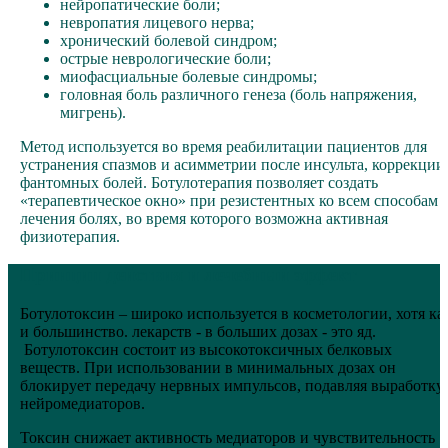
нейропатические боли;
невропатия лицевого нерва;
хронический болевой синдром;
острые неврологические боли;
миофасциальные болевые синдромы;
головная боль различного генеза (боль напряжения,
мигрень).
Метод используется во время реабилитации пациентов для
устранения спазмов и асимметрии после инсульта, коррекции
фантомных болей. Ботулотерапия позволяет создать
«терапевтическое окно» при резистентных ко всем способам
лечения болях, во время которого возможна активная
физиотерапия.
Принцип действия и лечебный эффект
Ботулотоксин – широко используется в косметологии, хотя ка
и большинство. лекарств - в больших дозах - это яд.
Ботулотоксин состоит из высокотоксичных белковых
веществ. При использовании в минимальных дозах он
блокирует передачу нервных импульсов, подавляя выработку
нейромедиаторов.
Токсин снижает активность медиаторов и чувствительность