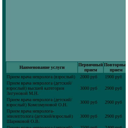
Первичный
Повторны
Наименование услуги
прием
прием
Прием врача невролога (взрослый)
2000 руб
1900 руб
Прием врача невролога (детский/
взрослый) высшей категории
3000 руб
2900 руб
Зигуновой М.Н.
Прием врача невролога (детский/
3000 руб
2900 руб
взрослый) Комсомуновой О.Н.
Прием врача невролога-
эпилептолога (детский/взрослый)
3000 руб
2900 руб
Шариковой О.В.
Прием врача невролога (детский)
2500 руб.
2400 руб.