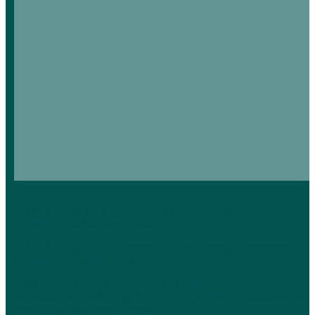
2012 - Медицинский институт Пензенского государственного
университета (лечебное дело)
2014 - Медицинский институт Пензенского государственного
университета (неврология)
2018 - Российская медицинская академия последипломного
образования (РМАПО) (Нейродегереративные заболевания:
клиника, диагностика. лечение")