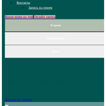
Контакты
Запись на прием
Вызов врача на дом
Онлайн запись
О враче
Образование
Опыт
Шарикова
Ольга Викторовна
Невролог-эпилептолог, невролог-паркинсолог
Высшая категория. Стаж работы более 12 лет
Запись на прием