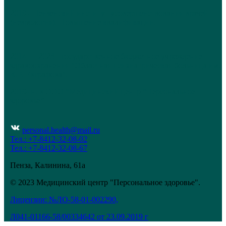
2019 - Пензенский институт усовершенствования врачей
(неврология). Повышение квалификации.
2014 — 2023 - государственное бюджетное учреждение
здравоохранения "Областная психиатрическая больница им.
К.Р. Евграфова".
2019- н. в ООО "Медицинский центр “Персональное
здоровье”
personal.health@mail.ru
Тел.: +7-8412-32-08-02
Тел.: +7-8412-32-08-67
Пенза, Калинина, 61а
© 2023 Медицинский центр "Персональное здоровье".
Лицензии: №ЛО-58-01-002290,
Л041-01166-58/00334642 от 23.09.2019 г