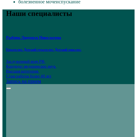
болезненное мочеиспускание
Наши специалисты
Рыбина Людмила Николаевна
Гематолог. Детский гематолог. Детский онколог.
Заслуженный врач РФ.
Кандидат медицинских наук.
Высшая категория.
Стаж работы более 40 лет
Запись на прием