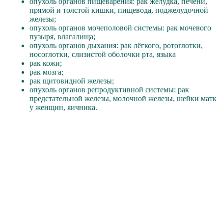
опухоль органов пищеварения: рак желудка, печени,
прямой и толстой кишки, пищевода, поджелудочной
железы;
опухоль органов мочеполовой системы: рак мочевого
пузыря, влагалища;
опухоль органов дыхания: рак лёгкого, ротоглотки,
носоглотки, слизистой оболочки рта, языка
рак кожи;
рак мозга;
рак щитовидной железы;
опухоль органов репродуктивной системы: рак
предстательной железы, молочной железы, шейки матк
у женщин, яичника.