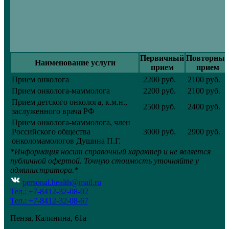
Первичный
Повторны
Наименование услуги
прием
прием
Прием онколога
2200 руб.
2100 руб.
Прием онколога-маммолога
2200 руб.
2100 руб.
Прием детского онколога, к.м.н.,
2500 руб.
2400 руб.
заслуженного врача РФ
Прием онколога-маммолога, член
Российского общества
3000 руб.
2900 руб.
онколомамологов Душина П.Г.
*Информация носит справочный характер и не является
публичной офертой. Точную стоимость уточняйте у
администратора.*
personal.health@mail.ru
Тел.: +7-8412-32-08-02
Тел.: +7-8412-32-08-67
Пенза, Калинина, 61а