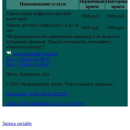
Первичный
Повторны
Наименование услуги
прием
прием
Прием врача-нефролога высшей
2000 руб.
1900 руб.
категории
Прием детского нефролога с 0 до 18
2000 руб.
1900 руб.
лет.
*Информация носит справочный характер и не является
публичной офертой. Точную стоимость уточняйте у
администратора.*
personal.health@mail.ru
Тел.: +7-8412-32-08-02
Тел.: +7-8412-32-08-67
Пенза, Калинина, 61а
© 2023 Медицинский центр "Персональное здоровье".
Лицензии: №ЛО-58-01-002290,
Л041-01166-58/00334642 от 23.09.2019 г
Запись онлайн