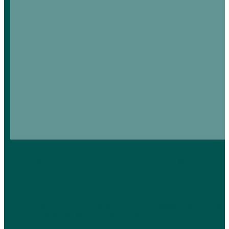
2000г-окончила Саратовский государственный медицинский
университет по специальности «Педиатрия»
2001г-окончила интернатуру по специальности «Психиатрия
2019г-повышение квалификации по программе «Экспертиза 
контроль качества медицинской помощи»