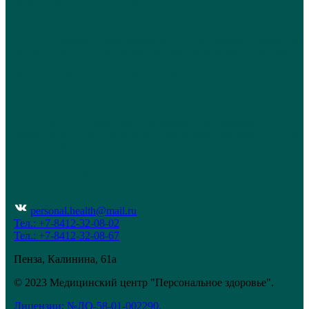
2020г-повышение квалификации по специальности
«Психиатрия»
2021г- повышение квалификации по программе «Избранные
вопросы диагностики лечения психических расстройств»
2021г-присвоение высшей квалификационной категории
2011 - 2023 - Государственное бюджетное учреждение
здравоохранения "Областная психиатрическая больница им.
К.Р. Евграфова"
2021 - нв - Медицинский центр “Персональное здоровье”
personal.health@mail.ru
Тел.: +7-8412-32-08-02
Тел.: +7-8412-32-08-67
Пенза, Калинина, 61а
© 2023 Медицинский центр "Персональное здоровье".
Лицензии: №ЛО-58-01-002290,