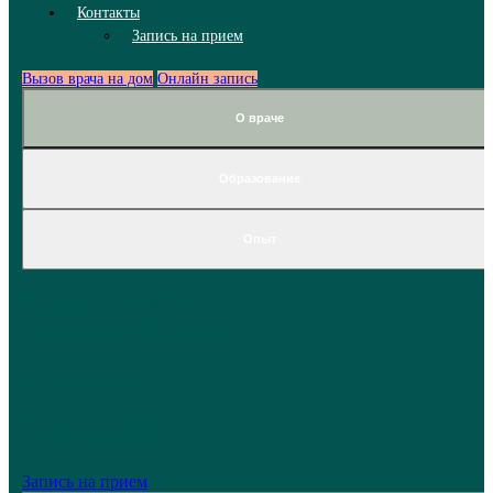
Контакты
Запись на прием
Вызов врача на дом
Онлайн запись
О враче
Образование
Опыт
Шапошникова
Наталья Львовна
Детский психиатр
Высшая категория.
Стаж работы 22 год
Запись на прием