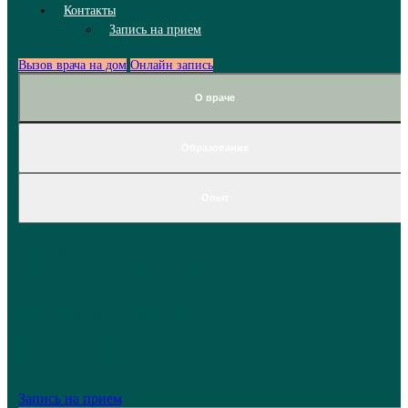
Контакты
Запись на прием
Вызов врача на дом
Онлайн запись
О враче
Образование
Опыт
Наумова
Наталья Ивановна
УЗИ (ультразвуковая диагностика)
Высшая категория.
Стаж работы более 33 лет.
Запись на прием