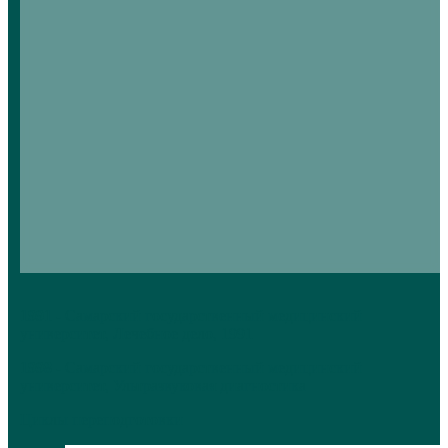
1991
- Самарский государственный медицинский
университет, Лечебное дело, 1991
1998
- Самарский государственный медицинский
университет, Ультразвуковая диагностика
Циклы переподготовки